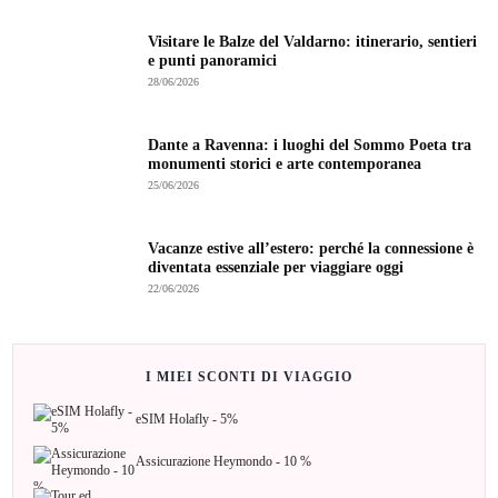
Visitare le Balze del Valdarno: itinerario, sentieri
e punti panoramici
28/06/2026
Dante a Ravenna: i luoghi del Sommo Poeta tra
monumenti storici e arte contemporanea
25/06/2026
Vacanze estive all’estero: perché la connessione è
diventata essenziale per viaggiare oggi
22/06/2026
I MIEI SCONTI DI VIAGGIO
eSIM Holafly - 5%
Assicurazione Heymondo - 10 %