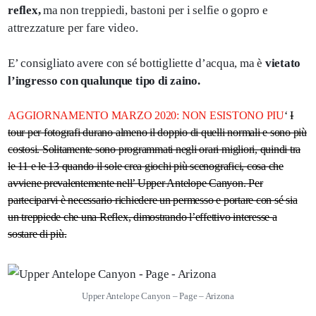
reflex,
ma non treppiedi, bastoni per i selfie o gopro e
attrezzature per fare video.
E’ consigliato avere con sé bottigliette d’acqua, ma è
vietato
l’ingresso con qualunque tipo di zaino.
AGGIORNAMENTO MARZO 2020: NON ESISTONO PIU
‘
I
tour per fotografi durano almeno il doppio di quelli normali e sono più
costosi. Solitamente sono programmati negli orari migliori, quindi tra
le 11 e le 13 quando il sole crea giochi più scenografici, cosa che
avviene prevalentemente nell’ Upper Antelope Canyon. Per
parteciparvi è necessario richiedere un permesso e portare con sé sia
un treppiede che una Reflex, dimostrando l’effettivo interesse a
sostare di più.
Upper Antelope Canyon – Page – Arizona