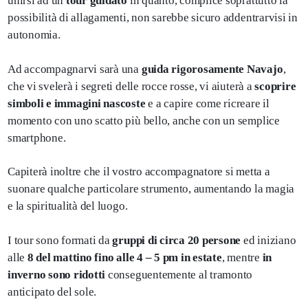
unirsi ad un
tour guidato
in quanto, complice soprattutto la
possibilità di allagamenti, non sarebbe sicuro addentrarvisi in
autonomia.
Ad accompagnarvi sarà una
guida rigorosamente Navajo
,
che vi svelerà i segreti delle rocce rosse, vi aiuterà a
scoprire
simboli e immagini nascoste
e a capire come ricreare il
momento con uno scatto più bello, anche con un semplice
smartphone.
Capiterà inoltre che il vostro accompagnatore si metta a
suonare qualche particolare strumento, aumentando la magia
e la spiritualità del luogo.
I tour sono formati da
gruppi di circa 20 persone
ed iniziano
alle
8 del mattino fino alle 4 – 5 pm in estate
, mentre
in
inverno sono ridotti
conseguentemente al tramonto
anticipato del sole.