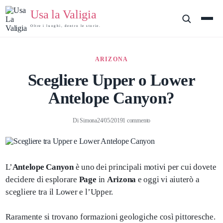
Usa la Valigia
Oltre i luoghi, dentro le storie.
ARIZONA
Scegliere Upper o Lower
Antelope Canyon?
Di
Simona
24/05/2019
1 commento
L’
Antelope Canyon
è uno dei principali motivi per cui dovete
decidere di esplorare
Page
in
Arizona
e oggi vi aiuterò a
scegliere tra il Lower e l’Upper.
Raramente si trovano formazioni geologiche così pittoresche.