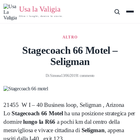
Usa la Valigia
Oltre i luoghi, dentro le storie.
ALTRO
Stagecoach 66 Motel –
Seligman
Di
Simona
13/06/2019
1 commento
21455 W I – 40 Business loop, Seligman , Arizona
Lo
Stagecoach 66 Motel
ha una posizione strategica per
dormire
lungo la R66
a pochi km dal centro della
meravigliosa e vivace cittadina di
Seligman
, appena
usciti dalla I-40 , exit 123.