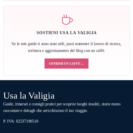
SOSTIENI USA LA VALIGIA
Se le mie guide ti sono state utili, puoi sostenere il lavoro di ricerca,
scrittura e aggiornamento del blog con un caffè.
OFFRIMI UN CAFFÈ →
Usa la Valigia
Guide, itinerari e consigli pratici per scoprire luoghi insoliti, storie meno
raccontate e dettagli che arricchiscono il tuo viaggio.
P. IVA: 02537190510