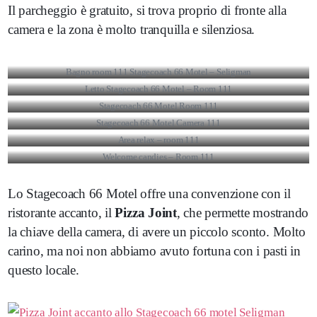
Il parcheggio è gratuito, si trova proprio di fronte alla
camera e la zona è molto tranquilla e silenziosa.
Bagno room 111 Stagecoach 66 Motel – Seligman
Letto Stagecoach 66 Motel – Room 111
Stagecoach 66 Motel Room 111
Stagecoach 66 Motel Camera 111
Area relax – room 111
Welcome candies – Room 111
Lo Stagecoach 66 Motel offre una convenzione con il
ristorante accanto, il
Pizza Joint
, che permette mostrando
la chiave della camera, di avere un piccolo sconto. Molto
carino, ma noi non abbiamo avuto fortuna con i pasti in
questo locale.