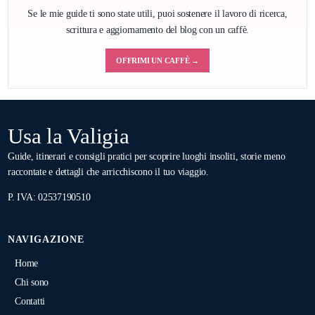
Se le mie guide ti sono state utili, puoi sostenere il lavoro di ricerca,
scrittura e aggiornamento del blog con un caffè.
OFFRIMI UN CAFFÈ →
Usa la Valigia
Guide, itinerari e consigli pratici per scoprire luoghi insoliti, storie meno
raccontate e dettagli che arricchiscono il tuo viaggio.
P. IVA: 02537190510
NAVIGAZIONE
Home
Chi sono
Contatti