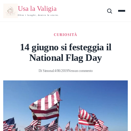
Usa la Valigia
Oltre i luoghi, dentro le storie.
CURIOSITÀ
14 giugno si festeggia il
National Flag Day
Di
Simona
14/06/2019
Nessun commento