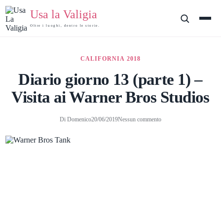
Salta
Usa la Valigia
al
contenuto
Oltre i luoghi, dentro le storie.
CALIFORNIA 2018
Diario giorno 13 (parte 1) –
Visita ai Warner Bros Studios
Di
Domenico
20/06/2019
Nessun commento