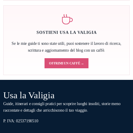
SOSTIENI USA LA VALIGIA
Se le mie guide ti sono state utili, puoi sostenere il lavoro di ricerca,
scrittura e aggiornamento del blog con un caffè.
OFFRIMI UN CAFFÈ →
Usa la Valigia
Guide, itinerari e consigli pratici per scoprire luoghi insoliti, storie meno
raccontate e dettagli che arricchiscono il tuo viaggio.
P. IVA: 02537190510