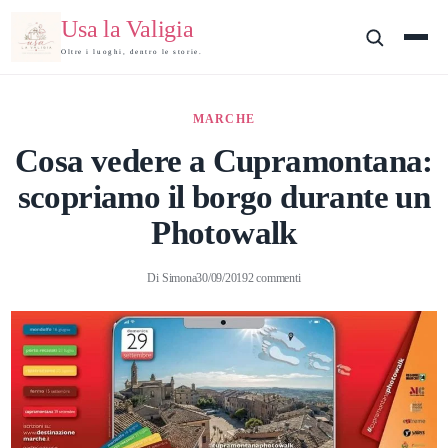
Usa la Valigia
Oltre i luoghi, dentro le storie.
MARCHE
Cosa vedere a Cupramontana:
scopriamo il borgo durante un
Photowalk
Di
Simona
30/09/2019
2 commenti