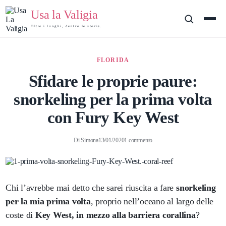
Usa la Valigia
Oltre i luoghi, dentro le storie.
FLORIDA
Sfidare le proprie paure:
snorkeling per la prima volta
con Fury Key West
Di
Simona
13/01/2020
1 commento
Chi l’avrebbe mai detto che sarei riuscita a fare
snorkeling
per la mia prima volta
, proprio nell’oceano al largo delle
coste di
Key West, in mezzo alla barriera corallina
?