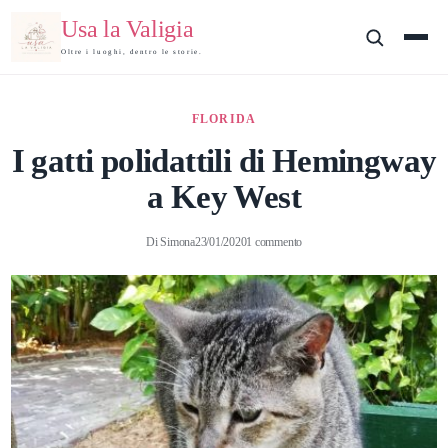
Usa la Valigia
Oltre i luoghi, dentro le storie.
FLORIDA
I gatti polidattili di Hemingway
a Key West
Di
Simona
23/01/2020
1 commento