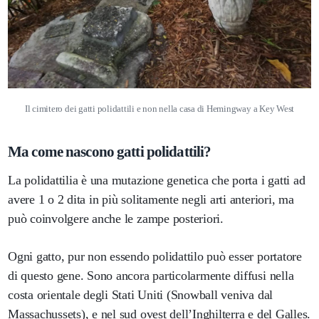
Il cimitero dei gatti polidattili e non nella casa di Hemingway a Key West
Ma come nascono gatti polidattili?
La polidattilia è una mutazione genetica che porta i gatti ad
avere 1 o 2 dita in più solitamente negli arti anteriori, ma
può coinvolgere anche le zampe posteriori.
Ogni gatto, pur non essendo polidattilo può esser portatore
di questo gene. Sono ancora particolarmente diffusi nella
costa orientale degli Stati Uniti (Snowball veniva dal
Massachussets), e nel sud ovest dell’Inghilterra e del Galles.