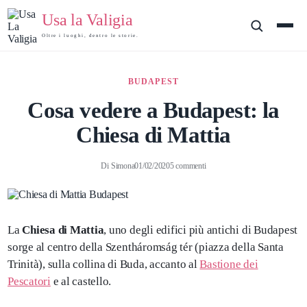
Usa la Valigia
Oltre i luoghi, dentro le storie.
BUDAPEST
Cosa vedere a Budapest: la
Chiesa di Mattia
Di
Simona
01/02/2020
5 commenti
La
Chiesa di Mattia
, uno degli edifici più antichi di Budapest
sorge al centro della Szentháromság tér (piazza della Santa
Trinità), sulla collina di Buda, accanto al
Bastione dei
Pescatori
e al castello.