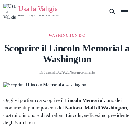
Usa la Valigia
Oltre i luoghi, dentro le storie.
WASHINGTON DC
Scoprire il Lincoln Memorial a
Washington
Di
Simona
13/02/2020
Nessun commento
Oggi vi portiamo a scoprire il
Lincoln Memorial:
uno dei
monumenti più imponenti del
National Mall di Washington
,
costruito in onore di Abraham Lincoln, sedicesimo presidente
degli Stati Uniti.