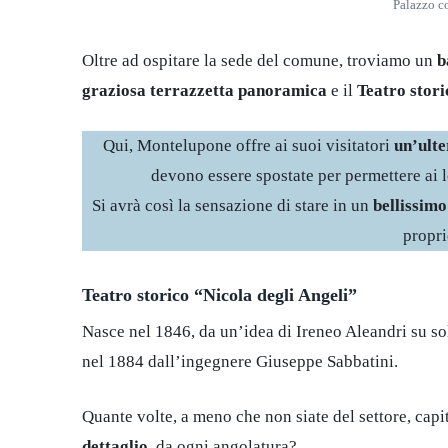
Palazzo c
Oltre ad ospitare la sede del comune, troviamo un
b
graziosa terrazzetta panoramica
e il
Teatro stori
Qui, Montelupone offre ai suoi visitatori
un’ulte
devono essere spostate per permettere ai loc
Si avrà così la sensazione di stare in un
bellissimo
propr
Teatro storico “Nicola degli Angeli”
Nasce nel 1846, da un’idea di Ireneo Aleandri su sol
nel 1884 dall’ingegnere Giuseppe Sabbatini.
Quante volte, a meno che non siate del settore, capi
dettaglio
, da ogni angolatura?