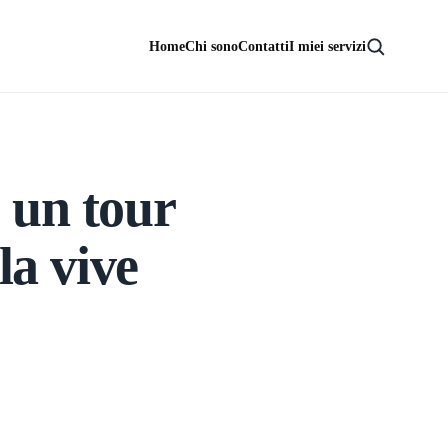
Home
Chi sono
Contatti
I miei servizi
 un tour
la vive