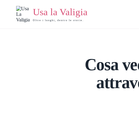
Salta
al
Usa la Valigia
contenuto
Oltre i luoghi, dentro le storie.
Cosa ve
attrav