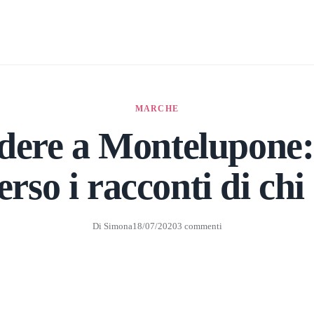
MARCHE
dere a Montelupone:
erso i racconti di chi 
Di
Simona
18/07/2020
3 commenti