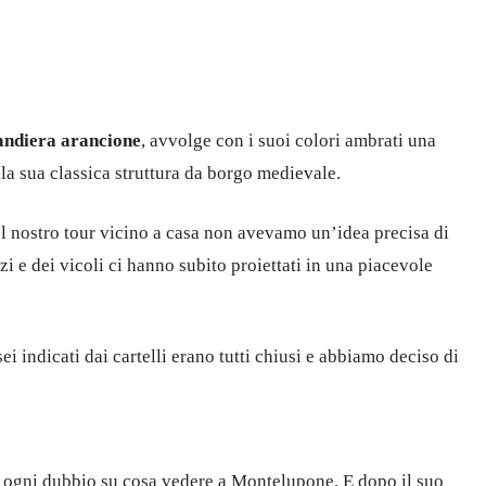
andiera arancione
, avvolge con i suoi colori ambrati una
ella sua classica struttura da borgo medievale.
nostro tour vicino a casa non avevamo un’idea precisa di
zi e dei vicoli ci hanno subito proiettati in una piacevole
ei indicati dai cartelli erano tutti chiusi e abbiamo deciso di
lto ogni dubbio su cosa vedere a Montelupone. E dopo il suo