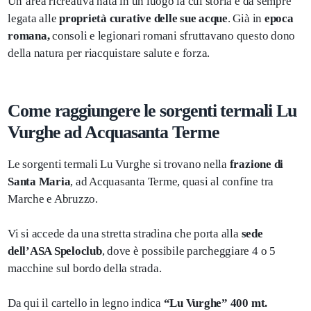
Un’area ricreativa nata in un luogo la cui storia è da sempre
legata alle
proprietà curative delle sue acque
. Già in
epoca
romana,
consoli e legionari romani sfruttavano questo dono
della natura per riacquistare salute e forza.
Come raggiungere le sorgenti termali Lu
Vurghe ad Acquasanta Terme
Le sorgenti termali Lu Vurghe si trovano nella
frazione di
Santa Maria
, ad Acquasanta Terme, quasi al confine tra
Marche e Abruzzo.
Vi si accede da una stretta stradina che porta alla
sede
dell’ASA Speloclub
, dove è possibile parcheggiare 4 o 5
macchine sul bordo della strada.
Da qui il cartello in legno indica
“Lu Vurghe” 400 mt.