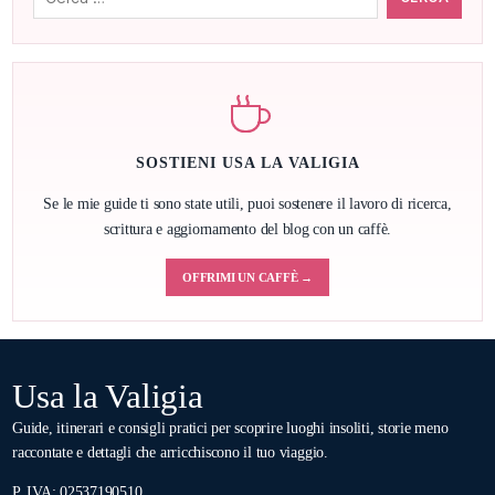
SOSTIENI USA LA VALIGIA
Se le mie guide ti sono state utili, puoi sostenere il lavoro di ricerca,
scrittura e aggiornamento del blog con un caffè.
OFFRIMI UN CAFFÈ →
Usa la Valigia
Guide, itinerari e consigli pratici per scoprire luoghi insoliti, storie meno
raccontate e dettagli che arricchiscono il tuo viaggio.
P. IVA: 02537190510