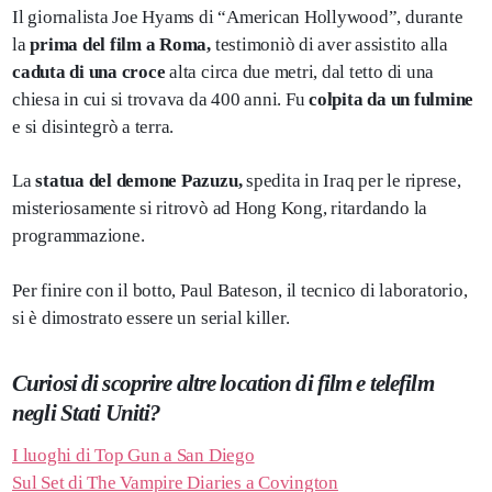
Il giornalista Joe Hyams di “American Hollywood”, durante
la
prima del film a Roma,
testimoniò di aver assistito alla
caduta di una croce
alta circa due metri, dal tetto di una
chiesa in cui si trovava da 400 anni. Fu
colpita da un fulmine
e si disintegrò a terra.
La
statua del demone Pazuzu,
spedita in Iraq per le riprese,
misteriosamente si ritrovò ad Hong Kong, ritardando la
programmazione.
Per finire con il botto, Paul Bateson, il tecnico di laboratorio,
si è dimostrato essere un serial killer.
Curiosi di scoprire altre location di film e telefilm
negli Stati Uniti?
I luoghi di Top Gun a San Diego
Sul Set di The Vampire Diaries a Covington