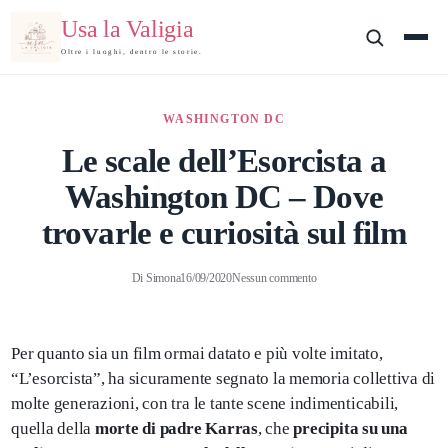
Usa la Valigia
Oltre i luoghi, dentro le storie.
WASHINGTON DC
Le scale dell’Esorcista a
Washington DC – Dove
trovarle e curiosità sul film
Di
Simona
16/09/2020
Nessun commento
Per quanto sia un film ormai datato e più volte imitato,
“L’esorcista”, ha sicuramente segnato la memoria collettiva di
molte generazioni, con tra le tante scene indimenticabili,
quella della
morte di padre Karras
, che
precipita su una