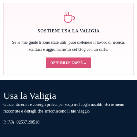
SOSTIENI USA LA VALIGIA
Se le mie guide ti sono state utili, puoi sostenere il lavoro di ricerca,
scrittura e aggiornamento del blog con un caffè.
OFFRIMI UN CAFFÈ →
Usa la Valigia
Guide, itinerari e consigli pratici per scoprire luoghi insoliti, storie meno
raccontate e dettagli che arricchiscono il tuo viaggio.
P. IVA: 02537190510