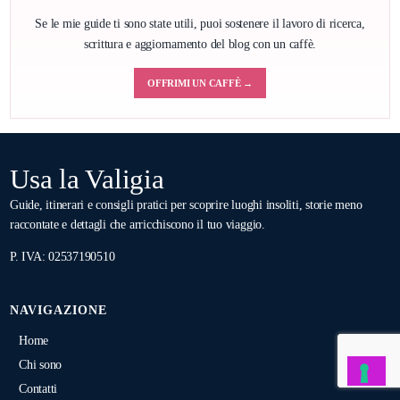
Se le mie guide ti sono state utili, puoi sostenere il lavoro di ricerca,
scrittura e aggiornamento del blog con un caffè.
OFFRIMI UN CAFFÈ →
Usa la Valigia
Guide, itinerari e consigli pratici per scoprire luoghi insoliti, storie meno
raccontate e dettagli che arricchiscono il tuo viaggio.
P. IVA: 02537190510
NAVIGAZIONE
Home
Chi sono
Contatti