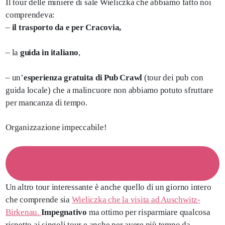
Il tour delle miniere di sale Wieliczka che abbiamo fatto noi
comprendeva:
–
il trasporto da e per Cracovia,
– la
guida in italiano
,
– un’
esperienza gratuita di Pub Crawl
(tour dei pub con
guida locale) che a malincuore non abbiamo potuto sfruttare
per mancanza di tempo.
Organizzazione impeccabile!
CLICCA QUI PER PRENOTARE IL TOUR CON
CIVITATIS O SCEGLIERE ALTRE OPZIONI
Un altro tour interessante è anche quello di un giorno intero
che comprende sia
Wieliczka che la visita ad Auschwitz-
Birkenau.
Impegnativo
ma ottimo per risparmiare qualcosa
rispetto ai singoli tour e anche per avere più tempo da