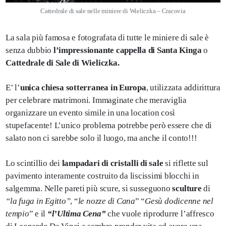
Cattedrale di sale nelle miniere di Wieliczka – Cracovia
La sala più famosa e fotografata di tutte le miniere di sale è
senza dubbio
l’impressionante cappella di Santa Kinga
o
Cattedrale di Sale di Wieliczka.
E’ l’
unica chiesa sotterranea in Europa
, utilizzata addirittura
per celebrare matrimoni. Immaginate che meraviglia
organizzare un evento simile in una location così
stupefacente! L’unico problema potrebbe però essere che di
salato non ci sarebbe solo il luogo, ma anche il conto!!!
Lo scintillio dei
lampadari di cristalli di sale
si riflette sul
pavimento interamente costruito da liscissimi blocchi in
salgemma. Nelle pareti più scure, si susseguono
sculture
di
“la fuga in Egitto”
, “
le nozze di Cana
” “
Gesù dodicenne nel
tempio
” e il
“l’Ultima Cena”
che vuole riprodurre l’affresco