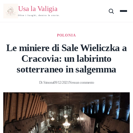
Usa la Valigia
Oltre i luoghi, dentro le storie.
POLONIA
Le miniere di Sale Wieliczka a
Cracovia: un labirinto
sotterraneo in salgemma
Di
Simona
09/12/2021
Nessun commento