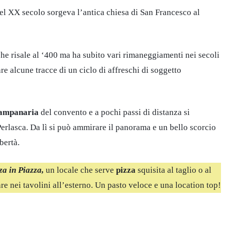
del XX secolo sorgeva l’antica chiesa di San Francesco al
he risale al ‘400 ma ha subito vari rimaneggiamenti nei secoli
e alcune tracce di un ciclo di affreschi di soggetto
campanaria
del convento e a pochi passi di distanza si
Perlasca. Da lì si può ammirare il panorama e un bello scorcio
bertà.
za in Piazza,
un locale che serve
pizza
squisita al taglio o al
re nei tavolini all’esterno. Un pasto veloce e una location top!