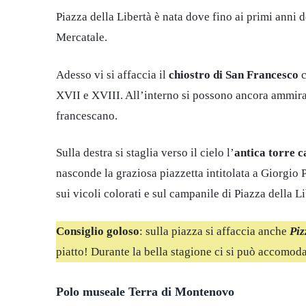
Piazza della Libertà è nata dove fino ai primi anni 
Mercatale.
Adesso vi si affaccia il
chiostro di San Francesco
c
XVII e XVIII. All’interno si possono ancora ammirar
francescano.
Sulla destra si staglia verso il cielo l’
antica torre 
nasconde la graziosa piazzetta intitolata a Giorgio 
sui vicoli colorati e sul campanile di Piazza della Li
Consiglio goloso
: sulla piazza si affaccia anche
Piz
piatto! Durante la bella stagione ci si può accomoda
Polo museale Terra di Montenovo