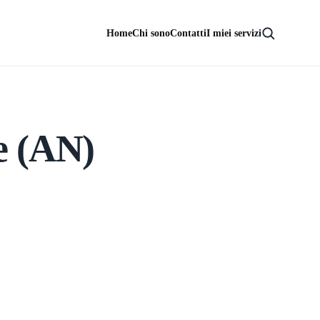
Home
Chi sono
Contatti
I miei servizi
e (AN)