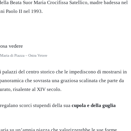
 della Beata Suor Maria Crocifissa Satellico, madre badessa nel
ni Paolo II nel 1993.
Maria di Piazza – Ostra Vetere
i palazzi del centro storico che le impediscono di mostrarsi in
a panoramica che sovrasta una graziosa scalinata che parte da
urato, risalente al XIV secolo.
 regalano scorci stupendi della sua
cupola e della guglia
taria su un’ampia piazza che valorizzerebbe le sue forme