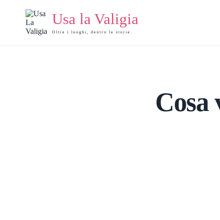
Salta
al
Usa la Valigia
contenuto
Oltre i luoghi, dentro le storie.
Cosa 