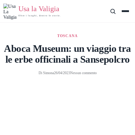
Salta
Usa la Valigia
al
contenuto
Oltre i luoghi, dentro le storie.
TOSCANA
Aboca Museum: un viaggio tra
le erbe officinali a Sansepolcro
Di
Simona
26/04/2023
Nessun commento