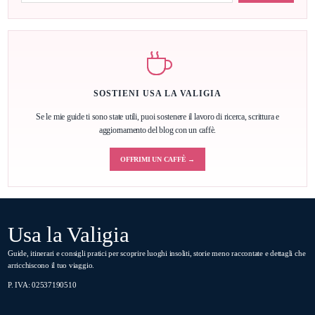
SOSTIENI USA LA VALIGIA
Se le mie guide ti sono state utili, puoi sostenere il lavoro di ricerca, scrittura e
aggiornamento del blog con un caffè.
OFFRIMI UN CAFFÈ →
Usa la Valigia
Guide, itinerari e consigli pratici per scoprire luoghi insoliti, storie meno raccontate e dettagli che
arricchiscono il tuo viaggio.
P. IVA: 02537190510