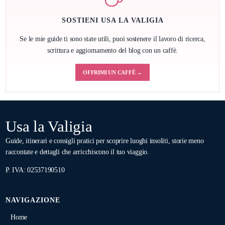
SOSTIENI USA LA VALIGIA
Se le mie guide ti sono state utili, puoi sostenere il lavoro di ricerca,
scrittura e aggiornamento del blog con un caffè.
OFFRIMI UN CAFFÈ →
Usa la Valigia
Guide, itinerari e consigli pratici per scoprire luoghi insoliti, storie meno
raccontate e dettagli che arricchiscono il tuo viaggio.
P. IVA: 02537190510
NAVIGAZIONE
Home