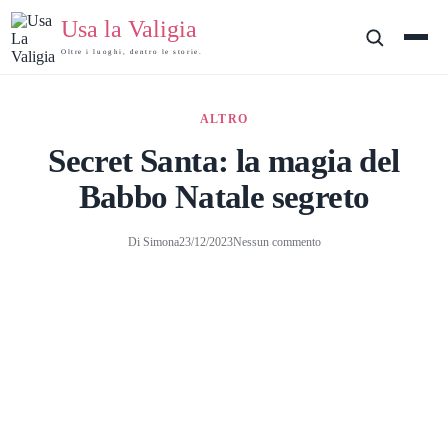
Salta
Usa la Valigia
al
contenuto
Oltre i luoghi, dentro le storie.
ALTRO
Secret Santa: la magia del
Babbo Natale segreto
Di
Simona
23/12/2023
Nessun commento