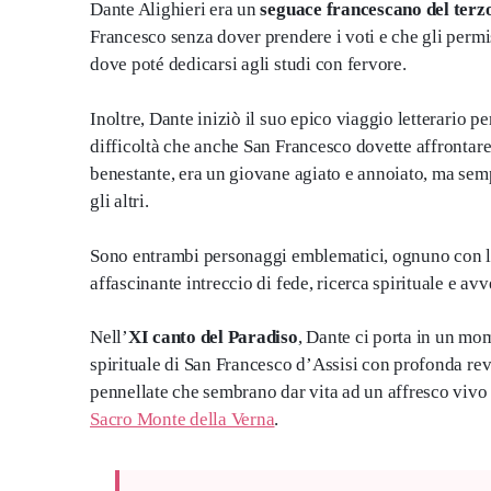
Dante Alighieri era un
seguace francescano del terz
Francesco senza dover prendere i voti e che gli permis
dove poté dedicarsi agli studi con fervore.
Inoltre, Dante iniziò il suo epico viaggio letterario 
difficoltà che anche San Francesco dovette affrontar
benestante, era un giovane agiato e annoiato, ma sempr
gli altri.
Sono entrambi personaggi emblematici, ognuno con la 
affascinante intreccio di fede, ricerca spirituale e avv
Nell’
XI canto del Paradiso
, Dante ci porta in un mo
spirituale di San Francesco d’Assisi con profonda re
pennellate che sembrano dar vita ad un affresco vivo e
Sacro Monte della Verna
.