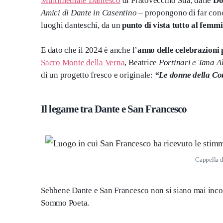
Multimediale Dantesco
di Pratovecchio Stia, dalle
Do
Amici di Dante in Casentino
– propongono di far cono
luoghi danteschi, da un
punto di vista tutto al femmi
E dato che il 2024 è anche l’
anno delle celebrazioni 
Sacro Monte della Verna
, Beatrice
Portinari e Tana A
di un progetto fresco e originale:
“Le donne della Co
Il legame tra Dante e San Francesco
Cappella d
Sebbene Dante e San Francesco non si siano mai incont
Sommo Poeta.