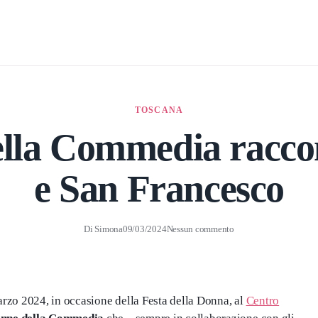
TOSCANA
ella Commedia racco
e San Francesco
Di
Simona
09/03/2024
Nessun commento
marzo 2024, in occasione della Festa della Donna, al
Centro