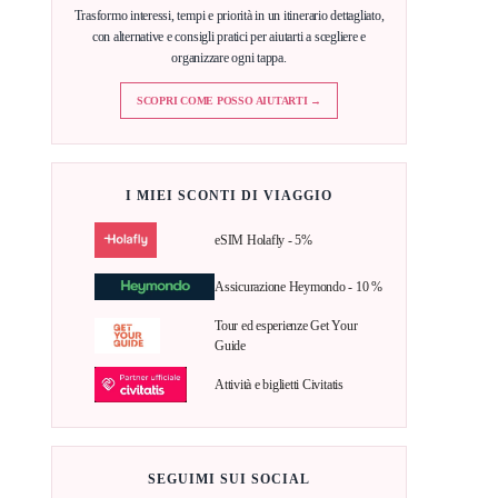
Trasformo interessi, tempi e priorità in un itinerario dettagliato,
con alternative e consigli pratici per aiutarti a scegliere e
organizzare ogni tappa.
SCOPRI COME POSSO AIUTARTI →
I MIEI SCONTI DI VIAGGIO
eSIM Holafly - 5%
Assicurazione Heymondo - 10 %
Tour ed esperienze Get Your
Guide
Attività e biglietti Civitatis
SEGUIMI SUI SOCIAL