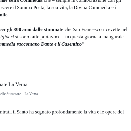
nne della Commedia
che – sempre in collaborazione con gli
scere il Sommo Poeta, la sua vita, la Divina Commedia e i
nile.
per gli 800 anni dalle stimmate
che San Francesco ricevette nel
lighieri
si sono fatte portavoce – in questa giornata inaugurale –
mmedia raccontano Dante e il Casentino”
elle Stimmate – La Verna
rati, il Santo ha segnato profondamente la vita e le opere del