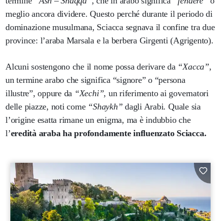
termine
“Ash – Shāqqa”
, che in arabo significa
“fendere”
o
meglio ancora dividere. Questo perché durante il periodo di
dominazione musulmana, Sciacca segnava il confine tra due
province: l’araba Marsala e la berbera Girgenti (Agrigento).
Alcuni sostengono che il nome possa derivare da
“Xacca”
,
un termine arabo che significa “signore” o “persona
illustre”, oppure da
“Xechi”
, un riferimento ai governatori
delle piazze, noti come
“Shaykh”
dagli Arabi. Quale sia
l’origine esatta rimane un enigma, ma è indubbio che
l’
eredità araba ha profondamente influenzato Sciacca.