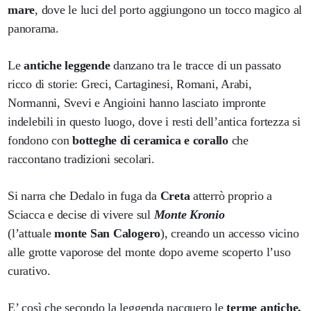
mare
, dove le luci del porto aggiungono un tocco magico al
panorama.
Le
antiche leggende
danzano tra le tracce di un passato
ricco di storie: Greci, Cartaginesi, Romani, Arabi,
Normanni, Svevi e Angioini hanno lasciato impronte
indelebili in questo luogo, dove i resti dell’antica fortezza si
fondono con
botteghe di ceramica e corallo
che
raccontano tradizioni secolari.
Si narra che Dedalo in fuga da
Creta
atterrò proprio a
Sciacca e decise di vivere sul
Monte Kronio
(l’attuale
monte San Calogero
), creando un accesso vicino
alle grotte vaporose del monte dopo averne scoperto l’uso
curativo.
E’ così che secondo la leggenda nacquero le
terme antiche,