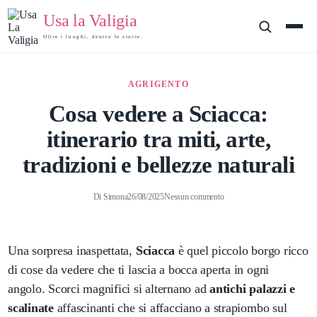
Usa la Valigia
Oltre i luoghi, dentro le storie.
AGRIGENTO
Cosa vedere a Sciacca:
itinerario tra miti, arte,
tradizioni e bellezze naturali
Di
Simona
26/08/2025
Nessun commento
Una sorpresa inaspettata,
Sciacca
è quel piccolo borgo ricco
di cose da vedere che ti lascia a bocca aperta in ogni
angolo. Scorci magnifici si alternano ad
antichi palazzi e
scalinate
affascinanti che si affacciano a strapiombo sul