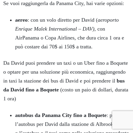
Se vuoi raggiungerla da Panama City, hai varie opzioni:
aereo
: con un volo diretto per David (
aeroporto
Enrique Malek International – DAV)
, con
AirPanama o Copa Airlines, che dura circa 1 ora e
può costare dai 70$ ai 150$ a tratta.
Da David puoi prendere un taxi o un Uber fino a Boquete
o optare per una soluzione più economica, raggiungendo
in taxi la stazione dei bus di David e poi prendere il
bus
da David fino a Boquete
(costo un paio di dollari, durata
1 ora)
autobus da Panama City fino a Boquete
: prendi
l’autobus per David dalla stazione di Albrook e poi,
o l’autobus o il taxi come nella soluzione precedente