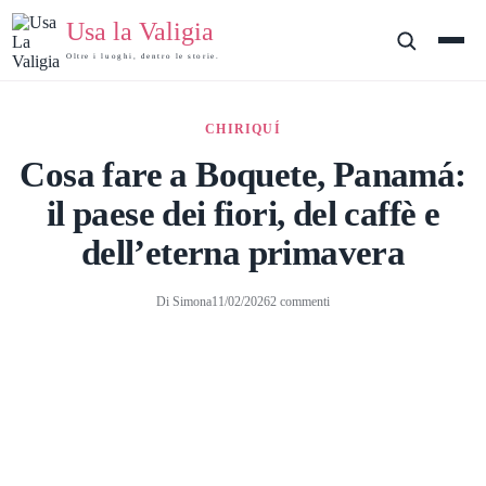
Salta
Usa la Valigia
al
contenuto
Oltre i luoghi, dentro le storie.
CHIRIQUÍ
Cosa fare a Boquete, Panamá:
il paese dei fiori, del caffè e
dell’eterna primavera
Di
Simona
11/02/2026
2 commenti