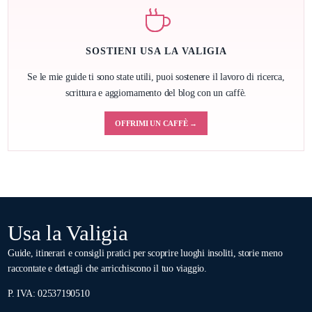
SOSTIENI USA LA VALIGIA
Se le mie guide ti sono state utili, puoi sostenere il lavoro di ricerca,
scrittura e aggiornamento del blog con un caffè.
OFFRIMI UN CAFFÈ →
Usa la Valigia
Guide, itinerari e consigli pratici per scoprire luoghi insoliti, storie meno
raccontate e dettagli che arricchiscono il tuo viaggio.
P. IVA: 02537190510