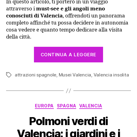
In questo articolo, ti porterò in un viaggio
attraverso i
must-see e gli angoli meno
conosciuti di Valencia
, offrendoti un panorama
completo affinché tu possa decidere in autonomia
cosa vedere e quanto tempo dedicare alla visita
della città.
“Cosa
CONTINUA A LEGGERE
vedere
a
attrazioni spagnole
,
Musei Valencia
,
Valencia insolita
Valencia:
Tag
guida
completa
per
Categorie
EUROPA
SPAGNA
VALENCIA
scoprire
ogni
Polmoni verdi di
suo
Valencia: i giardini e i
angolo”