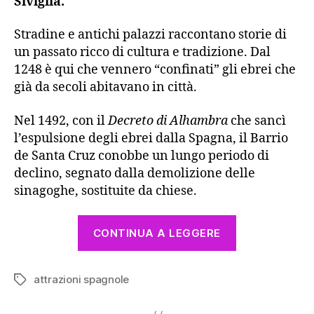
Siviglia.
Stradine e antichi palazzi raccontano storie di
un passato ricco di cultura e tradizione. Dal
1248 è qui che vennero “confinati” gli ebrei che
già da secoli abitavano in città.
Nel 1492, con il
Decreto di Alhambra
che sancì
l’espulsione degli ebrei dalla Spagna, il Barrio
de Santa Cruz conobbe un lungo periodo di
declino, segnato dalla demolizione delle
sinagoghe, sostituite da chiese.
“Siviglia
CONTINUA A LEGGERE
Segreta:
il
attrazioni spagnole
fascino
Tag
del