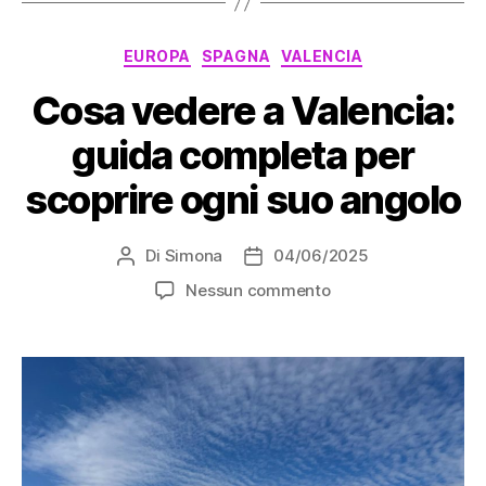
Barrio
di
Categorie
EUROPA
SPAGNA
VALENCIA
Santa
Cruz”
Cosa vedere a Valencia:
guida completa per
scoprire ogni suo angolo
Di
Simona
04/06/2025
Autore
Data
articolo
dell'articolo
su
Nessun commento
Cosa
vedere
a
Valencia:
guida
completa
per
scoprire