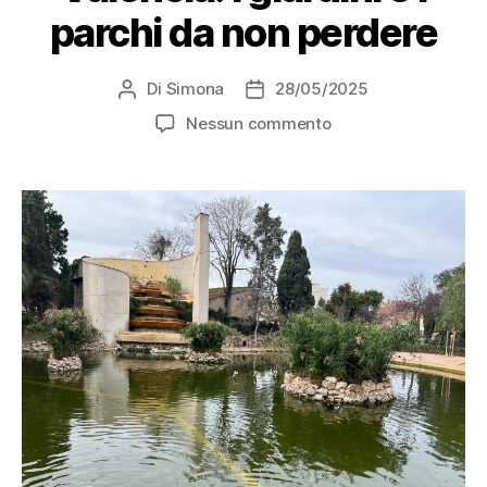
parchi da non perdere
Di
Simona
28/05/2025
Autore
Data
articolo
dell'articolo
su
Nessun commento
Polmoni
verdi
di
Valencia:
i
giardini
e
i
parchi
da
non
perdere