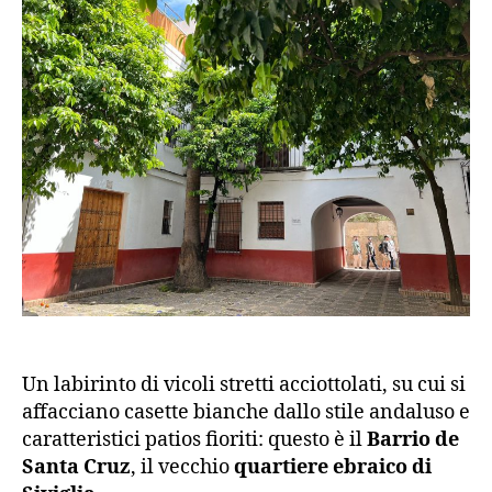
fascino
del
Barrio
di
Santa
Cruz
Un labirinto di vicoli stretti acciottolati, su cui si
affacciano casette bianche dallo stile andaluso e
caratteristici patios fioriti: questo è il
Barrio de
Santa Cruz
, il vecchio
quartiere ebraico di