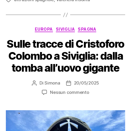
Valencia:
i
giardini
e
Categorie
EUROPA
SIVIGLIA
SPAGNA
i
parchi
Sulle tracce di Cristoforo
da
Colombo a Siviglia: dalla
non
perdere”
tomba all’uovo gigante
Di
Simona
20/05/2025
Autore
Data
articolo
dell'articolo
su
Nessun commento
Sulle
tracce
di
Cristoforo
Colombo
a