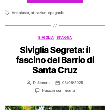
vedere:
Andalusia
,
attrazioni spagnole
i
Tag
tesori
nascosti
oltre
Categorie
SIVIGLIA
SPAGNA
l’Alhambra”
Siviglia Segreta: il
fascino del Barrio di
Santa Cruz
Di
Simona
03/08/2025
Autore
Data
articolo
dell'articolo
su
Nessun commento
Siviglia
Segreta:
il