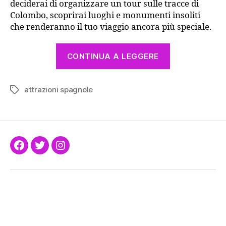
deciderai di organizzare un tour sulle tracce di
Colombo, scoprirai luoghi e monumenti insoliti
che renderanno il tuo viaggio ancora più speciale.
“Sulle
CONTINUA A LEGGERE
tracce
di
attrazioni spagnole
Cristoforo
Tag
Colombo
a
Siviglia:
dalla
Facebook
Twitter
Instagram
tomba
all’uovo
gigante”