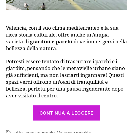
Valencia, con il suo clima mediterraneo e la sua
ricca storia culturale, offre anche un’ampia
varietà di
giardini e parchi
dove immergersi nella
bellezza della natura.
Potresti essere tentato di trascurare i parchi e i
giardini, pensando che le meraviglie urbane siano
già sufficienti, ma non lasciarti ingannare! Questi
spazi verdi offrono un’oasi di tranquillità e
bellezza, perfetti per una pausa rigenerante dopo
aver visitato il centro.
“Polmoni
CONTINUA A LEGGERE
verdi
di
attrazioni spagnole
,
Valencia insolita
Tag