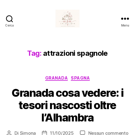
Cerca
Menu
Usa
La
Valigia
Tag:
attrazioni spagnole
Categorie
GRANADA
SPAGNA
Granada cosa vedere: i
tesori nascosti oltre
l’Alhambra
su
Di
Simona
11/10/2025
Nessun commento
Autore
Data