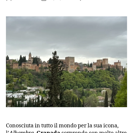
Gr
articolo
dell'articolo
co
ved
i
tes
nas
olt
l’A
Conosciuta in tutto il mondo per la sua icona,