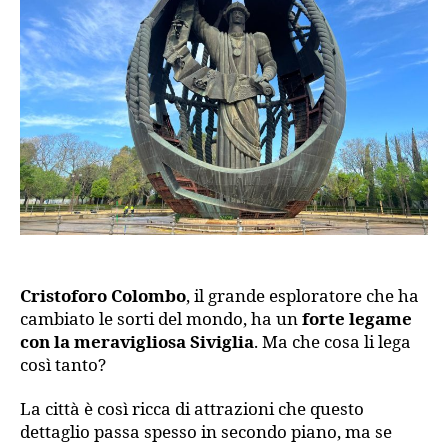
Siviglia:
dalla
tomba
all’uovo
gigante
Cristoforo Colombo
, il grande esploratore che ha
cambiato le sorti del mondo, ha un
forte legame
con la meravigliosa Siviglia
. Ma che cosa li lega
così tanto?
La città è così ricca di attrazioni che questo
dettaglio passa spesso in secondo piano, ma se