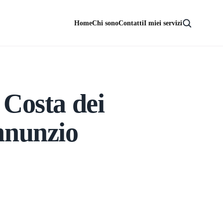
Home
Chi sono
Contatti
I miei servizi
 Costa dei
nnunzio