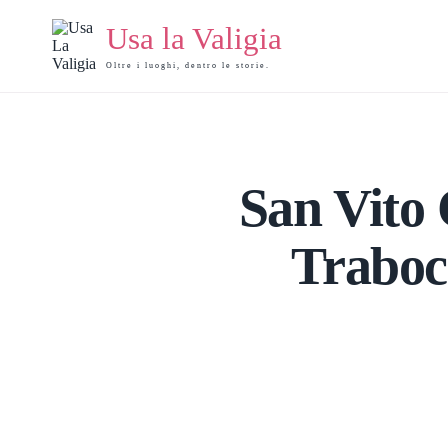
Salta
al
Usa la Valigia
contenuto
Oltre i luoghi, dentro le storie.
San Vito 
Traboc