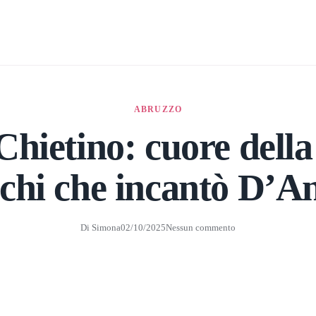
ABRUZZO
Chietino: cuore della
chi che incantò D’A
Di
Simona
02/10/2025
Nessun commento