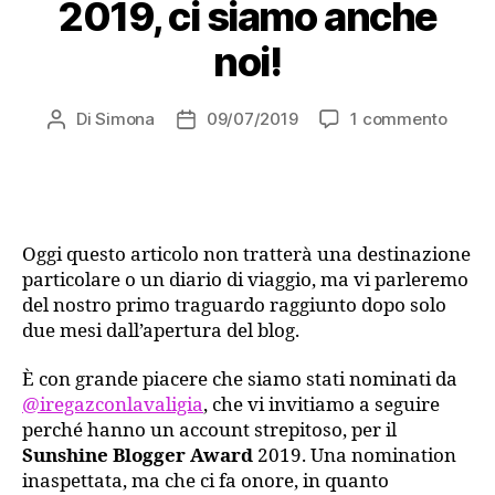
2019, ci siamo anche
noi!
su
Di
Simona
09/07/2019
1 commento
Autore
Data
Sunsh
articolo
dell'articolo
Blogg
Awar
2019,
ci
Oggi questo articolo non tratterà una destinazione
siamo
particolare o un diario di viaggio, ma vi parleremo
anche
del nostro primo traguardo raggiunto dopo solo
noi!
due mesi dall’apertura del blog.
È con grande piacere che siamo stati nominati da
@iregazconlavaligia
, che vi invitiamo a seguire
perché hanno un account strepitoso, per il
Sunshine Blogger Award
2019. Una nomination
inaspettata, ma che ci fa onore, in quanto