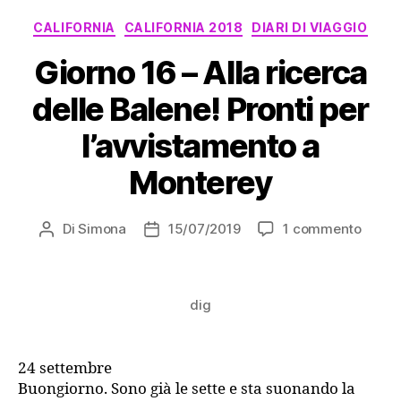
Apple”
Categorie
CALIFORNIA
CALIFORNIA 2018
DIARI DI VIAGGIO
Giorno 16 – Alla ricerca
delle Balene! Pronti per
l’avvistamento a
Monterey
su
Di
Simona
15/07/2019
1 commento
Autore
Data
Giorn
articolo
dell'articolo
16
–
dig
Alla
ricerc
delle
Balene
24 settembre
Pronti
Buongiorno. Sono già le sette e sta suonando la