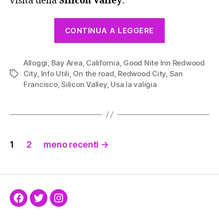
visita della
Silicon Valley
.
“Good
CONTINUA A LEGGERE
Nite
Inn,
Alloggi
,
Bay Area
,
California
,
Good Nite Inn Redwood
Redwood
City
,
Info Utili
,
On the road
,
Redwood City
,
San
Tag
City”
Francisco
,
Silicon Valley
,
Usa la valigia
Paginazione
1
2
meno recenti
→
degli
articoli
Facebook
Twitter
Instagram