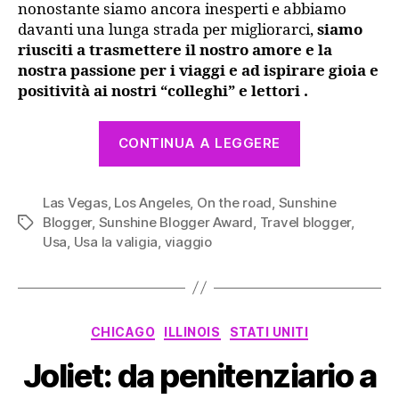
nonostante siamo ancora inesperti e abbiamo
davanti una lunga strada per migliorarci,
siamo
riusciti a trasmettere il nostro amore e la
nostra passione per i viaggi e ad ispirare gioia e
positività ai nostri “colleghi” e lettori .
“Sunshine
CONTINUA A LEGGERE
Blogger
Award
Las Vegas
,
Los Angeles
,
On the road
,
Sunshine
2019,
Blogger
,
Sunshine Blogger Award
,
Travel blogger
,
Tag
ci
Usa
,
Usa la valigia
,
viaggio
siamo
anche
noi!”
Categorie
CHICAGO
ILLINOIS
STATI UNITI
Joliet: da penitenziario a