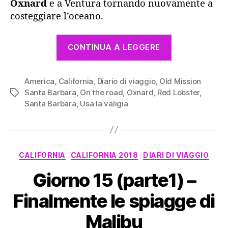
Oxnard
e a Ventura tornando nuovamente a
costeggiare l’oceano.
“Giorno
CONTINUA A LEGGERE
15
(parte2)
America
,
California
,
Diario di viaggio
,
Old Mission
–
Santa Barbara
,
On the road
,
Oxnard
,
Red Lobster
,
Tag
Pronti
Santa Barbara
,
Usa la valigia
per
visitare
Santa
Barbara”
Categorie
CALIFORNIA
CALIFORNIA 2018
DIARI DI VIAGGIO
Giorno 15 (parte1) –
Finalmente le spiagge di
Malibu