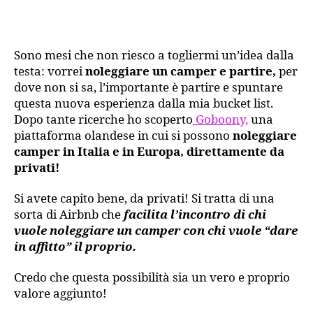
ca
con
Gob
Sono mesi che non riesco a togliermi un’idea dalla
pro
testa: vorrei
noleggiare un camper e partire,
per
a
dove non si sa, l’importante è partire e spuntare
rea
questa nuova esperienza dalla mia bucket list.
un
Dopo tante ricerche ho scoperto
Goboony,
una
sog
piattaforma olandese in cui si possono
noleggiare
camper in Italia e in Europa, direttamente da
privati!
Si avete capito bene, da privati! Si tratta di una
sorta di Airbnb che
facilita l’incontro di chi
vuole noleggiare un camper con chi vuole “dare
in affitto” il proprio.
Credo che questa possibilità sia un vero e proprio
valore aggiunto!