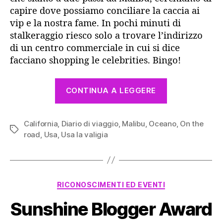
capire dove possiamo conciliare la caccia ai
vip e la nostra fame. In pochi minuti di
stalkeraggio riesco solo a trovare l’indirizzo
di un centro commerciale in cui si dice
facciano shopping le celebrities. Bingo!
“Giorno
CONTINUA A LEGGERE
15
(parte1)
California
,
Diario di viaggio
,
Malibu
,
Oceano
–
,
On the
Tag
road
,
Usa
,
Usa la valigia
Finalmente
le
spiagge
di
Categorie
RICONOSCIMENTI ED EVENTI
Malibu”
Sunshine Blogger Award