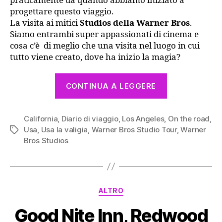
praticamente da quando abbiamo iniziato a
Bros
progettare questo viaggio.
Studios
La visita ai mitici
Studios della Warner Bros
.
Siamo entrambi super appassionati di cinema e
cosa c’è di meglio che una visita nel luogo in cui
tutto viene creato, dove ha inizio la magia?
“Diario
CONTINUA A LEGGERE
giorno
13
California
,
Diario di viaggio
,
Los Angeles
,
(parte
On the road
,
Usa
,
Usa la valigia
,
Warner Bros Studio Tour
,
Warner
Tag
1)
Bros Studios
–
Visita
ai
Warner
Categorie
ALTRO
Bros
Good Nite Inn, Redwood
Studios”