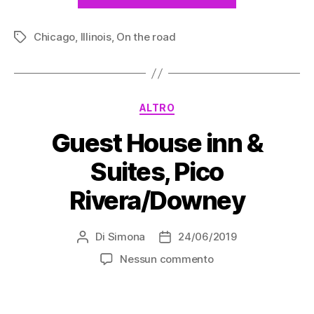
da
penitenziari
Chicago
,
Illinois
,
On the road
a
Tag
location
cinematograf
Categorie
ALTRO
Guest House inn &
Suites, Pico
Rivera/Downey
Di
Simona
24/06/2019
Autore
Data
articolo
dell'articolo
su
Nessun commento
Guest
House
inn