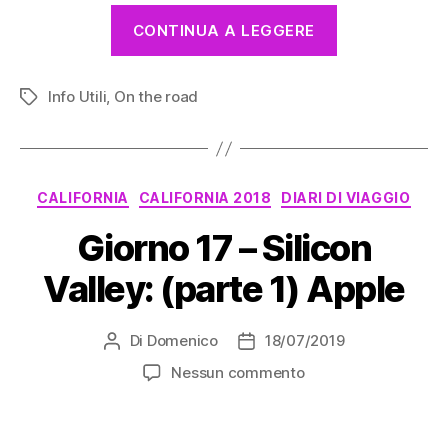
“Noleggiare
CONTINUA A LEGGERE
un
camper
Info Utili
,
On the road
con
Tag
Goboony:
pronti
a
Categorie
CALIFORNIA
CALIFORNIA 2018
DIARI DI VIAGGIO
realizzare
un
Giorno 17 – Silicon
sogno?”
Valley: (parte 1) Apple
Di
Domenico
18/07/2019
Autore
Data
articolo
dell'articolo
su
Nessun commento
Giorno
17
–