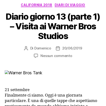
Categorie
CALIFORNIA 2018
DIARI DI VIAGGIO
Diario giorno 13 (parte 1)
– Visita ai Warner Bros
Studios
Di
Domenico
20/06/2019
Autore
Data
articolo
dell'articolo
su
Nessun commento
Diario
giorno
13
(parte
1)
–
21 settembre
Visita
Finalmente ci siamo. Oggi è una giornata
ai
particolare. È una di quelle tappe che aspettiamo
Warner