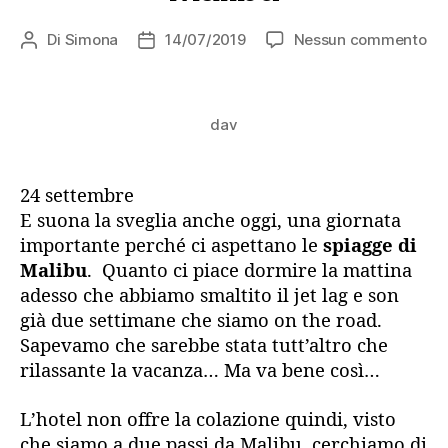
su
Di
Simona
14/07/2019
Nessun commento
Autore
Data
Gi
articolo
dell'articolo
15
(pa
dav
–
Fi
le
sp
24 settembre
di
E suona la sveglia anche oggi, una giornata
Ma
importante perché ci aspettano le
spiagge di
Malibu
. Quanto ci piace dormire la mattina
adesso che abbiamo smaltito il jet lag e son
già due settimane che siamo on the road.
Sapevamo che sarebbe stata tutt’altro che
rilassante la vacanza… Ma va bene così…
L’hotel non offre la colazione quindi, visto
che siamo a due passi da Malibu, cerchiamo di