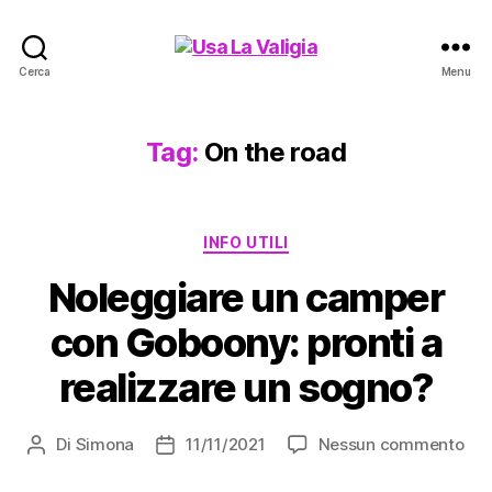
Usa
Cerca
Menu
La
Valigia
Tag:
On the road
Categorie
INFO UTILI
Noleggiare un camper
con Goboony: pronti a
realizzare un sogno?
su
Di
Simona
11/11/2021
Nessun commento
Autore
Data
Nol
articolo
dell'articolo
un