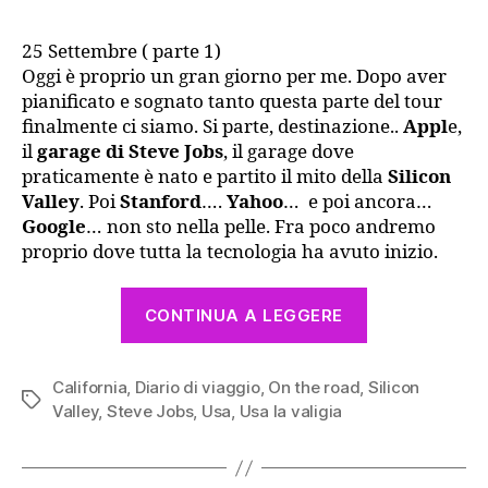
Silicon
Valley:
25 Settembre ( parte 1)
(parte
Oggi è proprio un gran giorno per me. Dopo aver
1)
pianificato e sognato tanto questa parte del tour
Apple
finalmente ci siamo. Si parte, destinazione..
Appl
e,
il
garage di Steve Jobs
, il garage dove
praticamente è nato e partito il mito della
Silicon
Valley
. Poi
Stanford
….
Yahoo
… e poi ancora…
Google
… non sto nella pelle. Fra poco andremo
proprio dove tutta la tecnologia ha avuto inizio.
“Giorno
CONTINUA A LEGGERE
17
–
California
,
Diario di viaggio
,
On the road
,
Silicon
Silicon
Tag
Valley
,
Steve Jobs
,
Usa
,
Usa la valigia
Valley:
(parte
1)