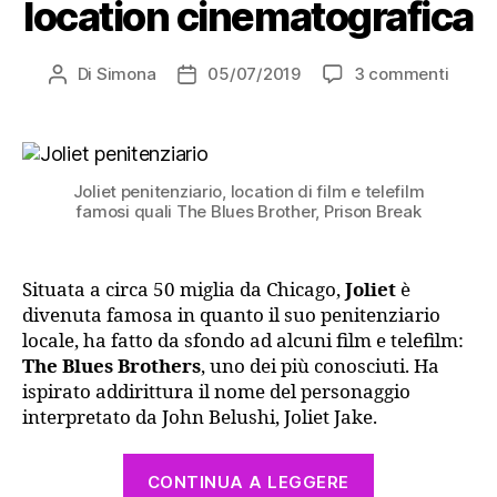
location cinematografica
su
Di
Simona
05/07/2019
3 commenti
Autore
Data
Joliet:
articolo
dell'articolo
da
penite
a
Joliet penitenziario, location di film e telefilm
locati
famosi quali The Blues Brother, Prison Break
cinem
Situata a circa 50 miglia da Chicago,
Joliet
è
divenuta famosa in quanto il suo penitenziario
locale, ha fatto da sfondo ad alcuni film e telefilm:
The Blues Brothers
, uno dei più conosciuti. Ha
ispirato addirittura il nome del personaggio
interpretato da John Belushi, Joliet Jake.
“Joliet:
CONTINUA A LEGGERE