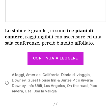
Lo stabile è grande , ci sono
tre piani di
camere
, raggiungibili con ascensore ed una
sala conferenze, perciò è molto affollato.
“Guest
CONTINUA A LEGGERE
House
inn
Alloggi
,
America
,
California
,
Diario di viaggio
&
,
Downey
,
Guest House Inn & Suites Pico Rivera/
Suites,
Tag
Downey
,
Info Utili
,
Los Angeles
,
On the road
,
Pico
Pico
Rivera
,
Usa
,
Usa la valigia
Rivera/Down