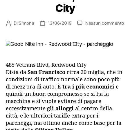
City
su
Di
Simona
13/06/2019
Nessun commento
Autore
Data
Go
articolo
dell'articolo
Nit
Inn
Re
Cit
485 Vetrans Blvd, Redwood City
Dista da
San Francisco
circa 20 miglia, che in
condizioni di traffico normale sono poco più
di mezz’ora di auto. È
tra i più economici
e
quindi un buon compromesso se si ha la
macchina e si vuole evitare di pagare
eccessivamente
gli alloggi
al centro della
città, e le ulteriori tariffe extra per i
parcheggi, ma ottimo anche come base per la