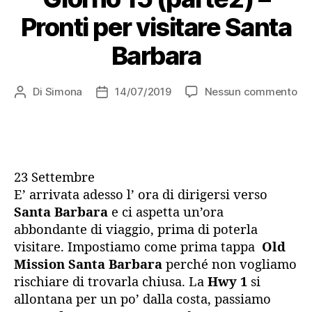
a
Pronti per visitare Santa
Monterey”
Barbara
su
Di
Simona
14/07/2019
Nessun commento
Autore
Data
Gi
articolo
dell'articolo
15
(pa
–
Pro
23 Settembre
pe
E’ arrivata adesso l’ ora di dirigersi verso
vis
Santa Barbara
e ci aspetta un’ora
Sa
abbondante di viaggio, prima di poterla
Ba
visitare. Impostiamo come prima tappa
Old
Mission Santa Barbara
perché non vogliamo
rischiare di trovarla chiusa. La
Hwy 1
si
allontana per un po’ dalla costa, passiamo