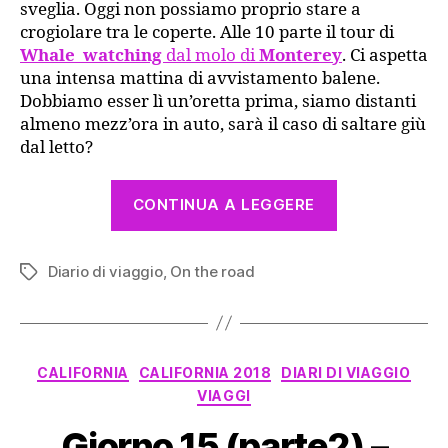
per
sveglia. Oggi non possiamo proprio stare a
l’avvi
crogiolare tra le coperte. Alle 10 parte il tour di
a
Whale watching
dal molo di
Monterey
. Ci aspetta
Monte
una intensa mattina di avvistamento balene.
Dobbiamo esser lì un’oretta prima, siamo distanti
almeno mezz’ora in auto, sarà il caso di saltare giù
dal letto?
“Giorno
CONTINUA A LEGGERE
16
–
Diario di viaggio
,
On the road
Alla
Tag
ricerca
delle
Balene!
Categorie
CALIFORNIA
CALIFORNIA 2018
DIARI DI VIAGGIO
Pronti
VIAGGI
per
Giorno 15 (parte2) –
l’avvistamen