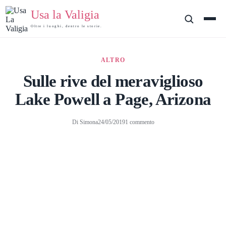
Salta
Usa la Valigia
al
contenuto
Oltre i luoghi, dentro le storie.
ALTRO
Sulle rive del meraviglioso
Lake Powell a Page, Arizona
Di
Simona
24/05/2019
1 commento