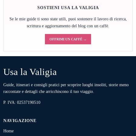
SOSTIENI USA LA VALIGIA
Se le mie guide ti sono state utili, puoi sostenere il lavoro di ricerca,
scrittura e aggiornamento del blog con un caffè.
OFFRIMI UN CAFFÈ →
Usa la Valigia
Guide, itinerari e consigli pratici per scoprire luoghi insoliti, storie meno
raccontate e dettagli che arricchiscono il tuo viaggio.
P. IVA: 02537190510
NAVIGAZIONE
Home