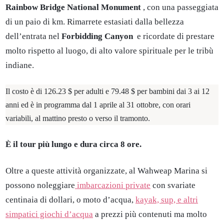
Rainbow Bridge National Monument
, con una passeggiata
di un paio di km. Rimarrete estasiati dalla bellezza
dell’entrata nel
Forbidding Canyon
e ricordate di prestare
molto rispetto al luogo, di alto valore spirituale per le tribù
indiane.
Il costo è di 126.23 $ per adulti e 79.48 $ per bambini dai 3 ai 12
anni ed è in programma dal 1 aprile al 31 ottobre, con orari
variabili, al mattino presto o verso il tramonto.
È il tour più lungo e dura circa 8 ore.
Oltre a queste attività organizzate, al Wahweap Marina si
possono noleggiare
imbarcazioni private
con svariate
centinaia di dollari, o moto d’acqua,
kayak, sup, e altri
simpatici giochi d’acqua
a prezzi più contenuti ma molto