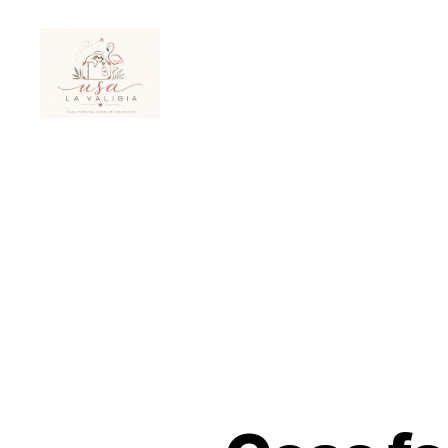
Usa
La
Valigia