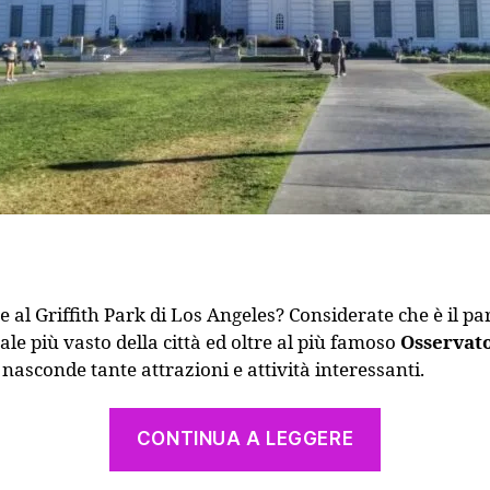
e al Griffith Park di Los Angeles? Considerate che è il pa
le più vasto della città ed oltre al più famoso
Osservat
nasconde tante attrazioni e attività interessanti.
“Cosa
CONTINUA A LEGGERE
fare