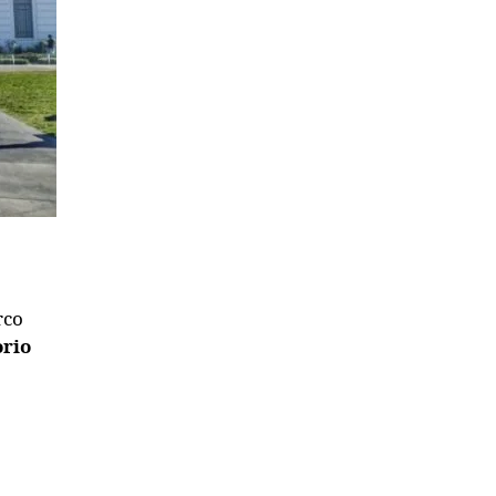
rco
orio