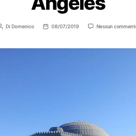
Angeles
Di
Domenico
08/07/2019
Nessun comment
Autore
Data
articolo
dell'articolo