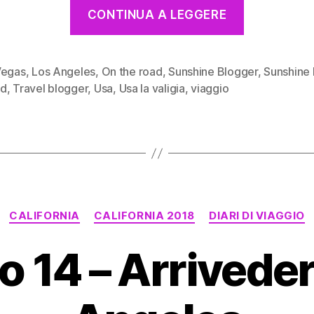
“Sunshine
CONTINUA A LEGGERE
Blogger
Award
2019,
Vegas
,
Los Angeles
,
On the road
,
Sunshine Blogger
,
Sunshine
rd
,
Travel blogger
,
Usa
,
Usa la valigia
,
viaggio
ci
siamo
anche
noi!”
Categorie
CALIFORNIA
CALIFORNIA 2018
DIARI DI VIAGGIO
o 14 – Arriveder