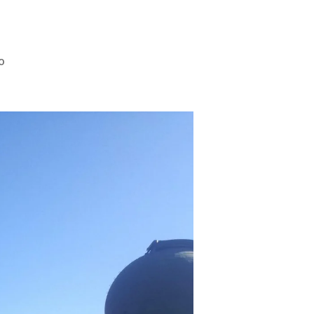
su
o
Giorno
14
–
Arrivederci
Los
Angeles