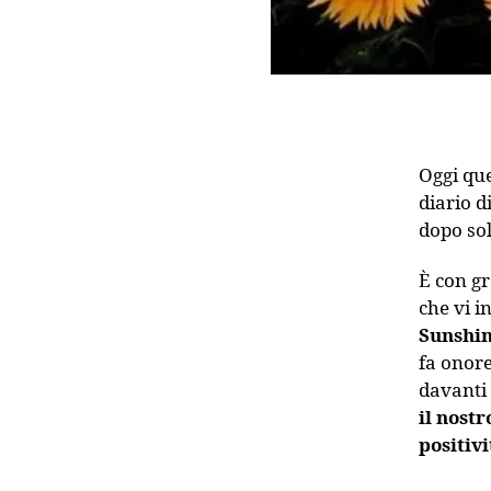
Oggi que
diario d
dopo sol
È con g
che vi i
Sunshi
fa onor
davanti 
il nostr
positivi