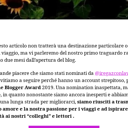
sto articolo non tratterà una destinazione particolare 
i viaggio, ma vi parleremo del nostro primo traguardo r
o due mesi dall’apertura del blog.
rande piacere che siamo stati nominati da
@iregazconlav
nvitiamo a seguire perché hanno un account strepitoso, p
ne Blogger Award
2019. Una nomination inaspettata, ma
e, in quanto nonostante siamo ancora inesperti e abbia
una lunga strada per migliorarci,
siamo riusciti a tra
o amore e la nostra passione per i viaggi e ad ispirare
tà ai nostri “colleghi” e lettori .