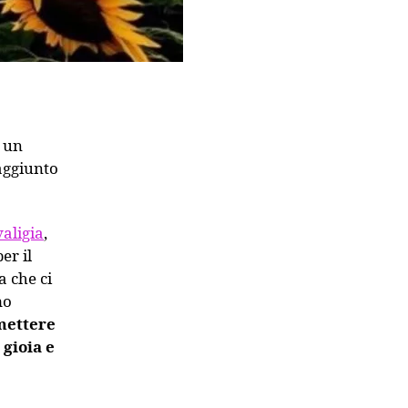
o un
aggiunto
aligia
,
er il
 che ci
mo
smettere
 gioia e