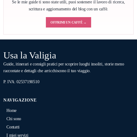
Se le mie guide ti sono state utili, puoi sostenere il lavoro di ricerca,
scrittura e aggiornamento del blog con un caffè.
OFFRIMI UN CAFFÈ →
Usa la Valigia
Guide, itinerari e consigli pratici per scoprire luoghi insoliti, storie meno
raccontate e dettagli che arricchiscono il tuo viaggio.
P. IVA: 02537190510
NAVIGAZIONE
Home
Chi sono
Contatti
I miei servizi