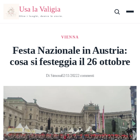
Usa la Valigia
Oltre i luoghi, dentro le storie.
VIENNA
Festa Nazionale in Austria:
cosa si festeggia il 26 ottobre
Di
Simona
02/11/2022
2 commenti