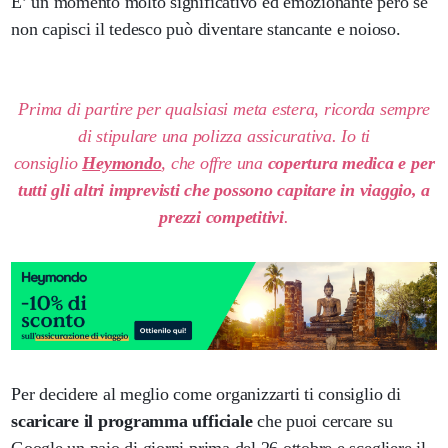
E’ un momento molto significativo ed emozionante però se
non capisci il tedesco può diventare stancante e noioso.
Prima di partire per qualsiasi meta estera, ricorda sempre
di stipulare una polizza assicurativa. Io ti
consiglio
Heymondo
, che offre una
copertura medica e per
tutti gli altri imprevisti che possono capitare in viaggio, a
prezzi competitivi
.
Per decidere al meglio come organizzarti ti consiglio di
scaricare il programma ufficiale
che puoi cercare su
Google un paio di giorni prima del 26 ottobre e scegliere il