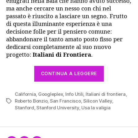
emigrati nella Baia che hanno avuto successo,
ma anche cercare un nesso con chi nel
passato è riuscito a lasciare un segno. Frutto
di questa illuminante esperienza è una
decisione folle per il pensiero comune:
abbandonare il tanto amato posto fisso per
dedicarsi completamente al suo nuovo
progetto:
Italiani di Frontiera
.
“Roberto
CONTINUA A LEGGERE
Bonzio
e
California
,
Googleplex
,
Info Utili
,
Italiani di frontiera
Italiani
,
Roberto Bonzio
,
San Francisco
,
Silicon Valley
,
Tag
di
Stanford
,
Stanford University
,
Usa la valigia
Frontiera”