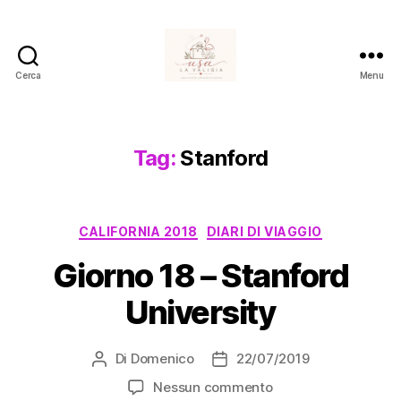
Cerca
Menu
Usa
La
Valigia
Tag:
Stanford
Categorie
CALIFORNIA 2018
DIARI DI VIAGGIO
Giorno 18 – Stanford
University
Di
Domenico
22/07/2019
Autore
Data
articolo
dell'articolo
su
Nessun commento