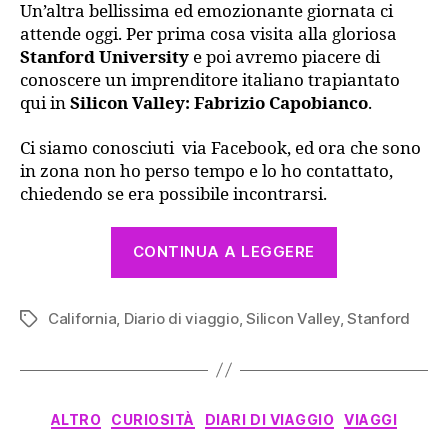
Un’altra bellissima ed emozionante giornata ci
attende oggi. Per prima cosa visita alla gloriosa
Stanford University
e poi avremo piacere di
conoscere un imprenditore italiano trapiantato
qui in
Silicon Valley: Fabrizio Capobianco
.
Ci siamo conosciuti via Facebook, ed ora che sono
in zona non ho perso tempo e lo ho contattato,
chiedendo se era possibile incontrarsi.
“Giorno
CONTINUA A LEGGERE
18
–
California
,
Diario di viaggio
,
Silicon Valley
Stanford
,
Stanford
Tag
University”
Categorie
ALTRO
CURIOSITÀ
DIARI DI VIAGGIO
VIAGGI