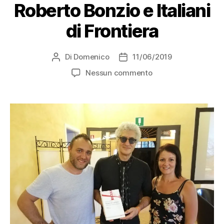
Roberto Bonzio e Italiani
di Frontiera
Di
Domenico
11/06/2019
Autore
Data
articolo
dell'articolo
su
Nessun commento
Roberto
Bonzio
e
Italiani
di
Frontiera