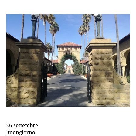
Giorno
18
–
Stanford
University
26 settembre
Buongiorno!