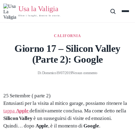
Usa la Valigia
Oltre i luoghi, dentro le storie.
CALIFORNIA
Giorno 17 – Silicon Valley
(Parte 2): Google
Di
Domenico
19/07/2019
Nessun commento
25 Settembre ( parte 2)
Entusiasti per la visita al mitico garage, possiamo ritenere la
tappa
Apple
definitivamente conclusa. Ma come detto nella
Silicon Valley
è un susseguirsi di visite ed emozioni.
Quindi… dopo
Apple
, è il momento di
Google
.