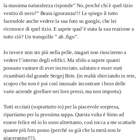
la massima naturalezza risponde” No, perché chi è quel tizio
vestito di nero?” Beata ignoranza!!! Le spiego il tutto
facendole anche vedere la sua foto su google, che lei
riconosce di quel tizio. E sapete qual’è stata la sua reazione a
tutto ciò? Un tranquillo ” ah..figo”.
Io invece non sto più nella pelle, magari non riusciremo a
vedere l’interno degli edifici. Ma sfido a sapere quanti
possano vantare di aver incrociato, salutato e esser stati
ricambiati dal grande Sergej Brin. (in realtà sbirciando in rete,
scopro che non è poi così inusuale incontrare i boss delle
varie aziende girellare nei loro pressi, ma non importa).
Tutti eccitati (soprattutto io) per la piacevole sorpresa,
ripartiamo per la prossima tappa. Questa volta è Simo ad
essere felice ed io lo sono altrettanto, così tocca a me scattarle
quante più foto posso (perché so già che la metà non le
piaceranno!!!).