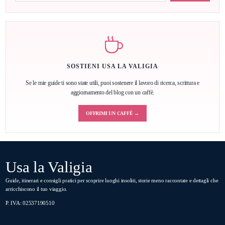
SOSTIENI USA LA VALIGIA
Se le mie guide ti sono state utili, puoi sostenere il lavoro di ricerca, scrittura e
aggiornamento del blog con un caffè.
OFFRIMI UN CAFFÈ →
Usa la Valigia
Guide, itinerari e consigli pratici per scoprire luoghi insoliti, storie meno raccontate e dettagli che
arricchiscono il tuo viaggio.
P. IVA: 02537190510