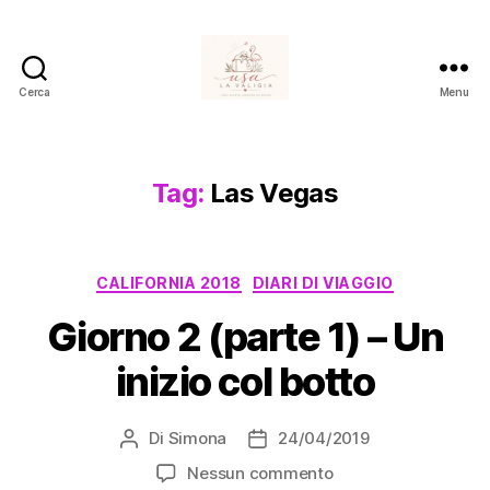
Cerca
Menu
Usa
La
Valigia
Tag:
Las Vegas
Categorie
CALIFORNIA 2018
DIARI DI VIAGGIO
Giorno 2 (parte 1) – Un
inizio col botto
Di
Simona
24/04/2019
Autore
Data
articolo
dell'articolo
su
Nessun commento