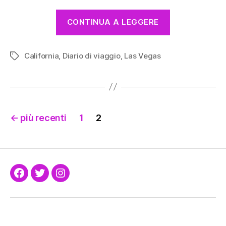
“Giorno
CONTINUA A LEGGERE
2
(parte
California
,
Diario di viaggio
,
Las Vegas
1)
Tag
–
Un
inizio
Paginazione
col
←
più recenti
1
2
botto”
degli
articoli
Facebook
Twitter
Instagram