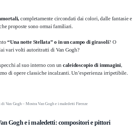
mmortali,
completamente circondati dai colori, dalle fantasie e
tiche proposte sono ormai familiari.
nto
“Una notte Stellata” o in un campo di girasoli
? O
dai vari volti autoritratti di Van Gogh?
 specchi al suo interno con un
caleidoscopio di immagini
,
itmo di opere classiche incalzanti. Un’esperienza irripetibile.
oli di Van Gogh – Mostra Van Gogh e i maledetti Firenze
Van Gogh e i maledetti: compositori e pittori