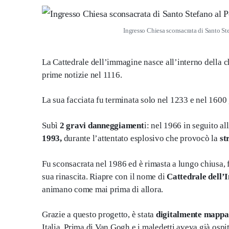
Ingresso Chiesa sconsacrata di Santo St
La Cattedrale dell’immagine nasce all’interno della 
prime notizie nel 1116.
La sua facciata fu terminata solo nel 1233 e nel 1600
Subì
2 gravi danneggiament
i: nel 1966 in seguito a
1993,
durante l’attentato esplosivo che provocò la
st
Fu sconsacrata nel 1986 ed è rimasta a lungo chiusa,
sua rinascita. Riapre con il nome di
Cattedrale dell
animano come mai prima di allora.
Grazie a questo progetto, è stata
digitalmente mapp
Italia. Prima di Van Gogh e i maledetti aveva già osp