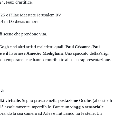
4, Feux d’artifice,
725 e Filiae Maestate Jerusalem RV,
14 in Do diesis minore,
di scene che prendono vita.
ogh e ad altri artisti maledetti quali:
Paul Cézanne, Paul
e
e il livornese
Amedeo Modigliani
. Uno spaccato dellaParigi
 contemporanei che hanno contribuito alla sua rappresentazione.
ra
ltà virtuale
. Si può provare nella
postazione Oculus
(al costo di
d è assolutamente imperdibile. Farete un
viaggio sensoriale
rando la sua camera ad Arles e fluttuando tra le stelle. Un