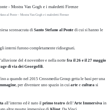
efano al Ponte – Mostra Van Gogh e i maledetti Firenze
chiesa sconsacrata di
Santo Stefano al Ponte
di cui si hanno le
 gli interni furono completamente ridisegnati.
ll’alluvione del 4 novembre e nella notte
fra il 26 e il 27 maggio
rage di via dei Georgofili
.
 fino a quando nel 2015 Crossmedia Group getta le basi per una
’Immagine
, per diventare uno spazio in cui
arte
e
cultura
si
ata
all’interno ed è nato il
primo teatro
dell’
Arte Immersiva
in
itato altre mostre immersive di
Klimt
, Da Vinci,