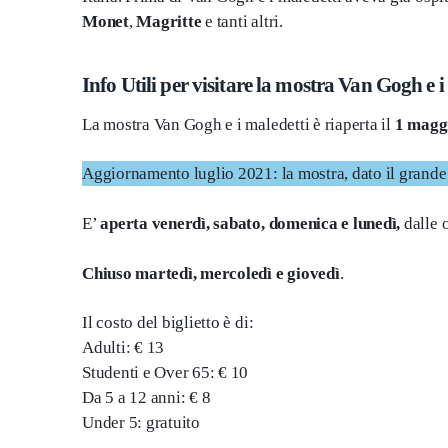
Monet
,
Magritte
e tanti altri.
Info Utili per visitare la mostra Van Gogh e i 
La mostra Van Gogh e i maledetti è riaperta il
1 maggi
Aggiornamento luglio 2021: la mostra, dato il grande
E’
aperta venerdì, sabato, domenica e lunedì,
dalle o
Chiuso martedì, mercoledì e giovedì
.
Il costo del biglietto è di:
Adulti: € 13
Studenti e Over 65: € 10
Da 5 a 12 anni: € 8
Under 5: gratuito