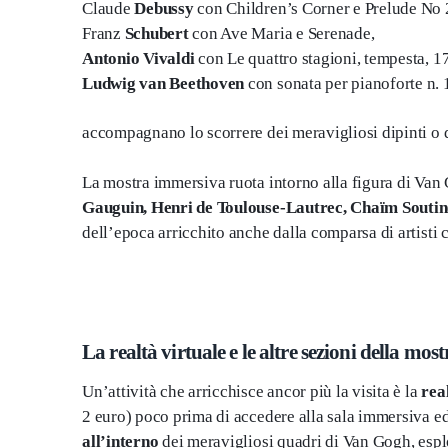
Claude
Debussy
con Children’s Corner e Prelude No 2
Franz
Schubert
con Ave Maria e Serenade,
Antonio Vivaldi
con Le quattro stagioni, tempesta, 1
Ludwig van Beethoven
con sonata per pianoforte n. 
accompagnano lo scorrere dei meravigliosi dipinti o 
La mostra immersiva ruota intorno alla figura di Van G
Gauguin, Henri de Toulouse-Lautrec, Chaïm Soutin
dell’epoca arricchito anche dalla comparsa di artisti
La realtà virtuale e le altre sezioni della most
Un’attività che arricchisce ancor più la visita è la
rea
2 euro) poco prima di accedere alla sala immersiva e
all’interno
dei meravigliosi quadri di Van Gogh, esplo