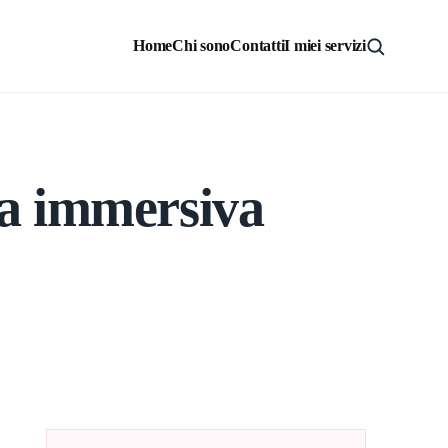
Home
Chi sono
Contatti
I miei servizi
ra immersiva