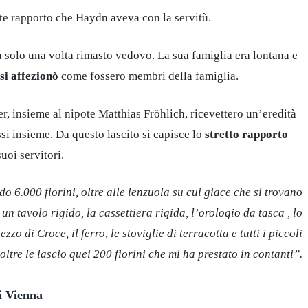
nte rapporto che Haydn aveva con la servitù.
a solo una volta rimasto vedovo. La sua famiglia era lontana e
 si affezionò
come fossero membri della famiglia.
r, insieme al nipote
Matthias Fröhlich, ricevettero un’eredità
essi insieme. Da questo lascito si capisce lo
stretto rapporto
uoi servitori.
 6.000 fiorini, oltre alle lenzuola su cui giace che si trovano
un tavolo rigido, la cassettiera rigida, l’orologio da tasca , lo
o di Croce, il ferro, le stoviglie di terracotta e tutti i piccoli
oltre le lascio quei 200 fiorini che mi ha prestato in contanti”.
i Vienna