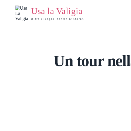
Salta
al
Usa la Valigia
contenuto
Oltre i luoghi, dentro le storie.
Un tour nel