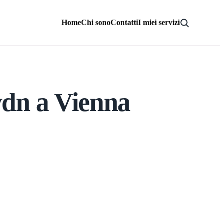
Home
Chi sono
Contatti
I miei servizi
ydn a Vienna