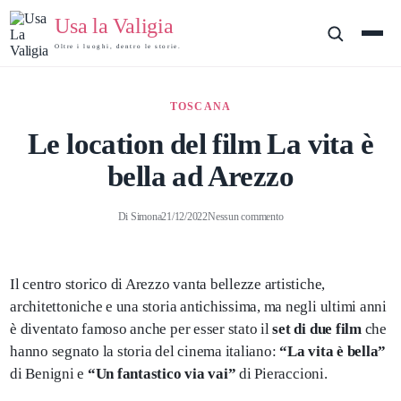
Usa la Valigia
Oltre i luoghi, dentro le storie.
TOSCANA
Le location del film La vita è
bella ad Arezzo
Di
Simona
21/12/2022
Nessun commento
Il centro storico di Arezzo vanta bellezze artistiche,
architettoniche e una storia antichissima, ma negli ultimi anni
è diventato famoso anche per esser stato il
set di due film
che
hanno segnato la storia del cinema italiano:
“La vita è bella”
di Benigni e
“Un fantastico via vai”
di Pieraccioni.