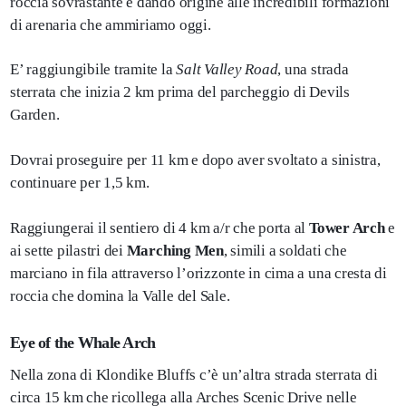
roccia sovrastante e dando origine alle incredibili formazioni
di arenaria che ammiriamo oggi.
E’ raggiungibile tramite la
Salt Valley Road
, una strada
sterrata che inizia 2 km prima del parcheggio di Devils
Garden.
Dovrai proseguire per 11 km e dopo aver svoltato a sinistra,
continuare per 1,5 km.
Raggiungerai il sentiero di 4 km a/r che porta al
Tower Arch
e
ai sette pilastri dei
Marching Men
, simili a soldati che
marciano in fila attraverso l’orizzonte in cima a una cresta di
roccia che domina la Valle del Sale.
Eye of the Whale Arch
Nella zona di Klondike Bluffs c’è un’altra strada sterrata di
circa 15 km che ricollega alla Arches Scenic Drive nelle