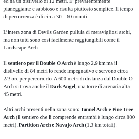
ed ha un dislivello di 12 metri. E’ prevalentemente
pianeggiante e sabbioso e risulta piuttosto semplice. Il tempo
di percorrenza è di circa 30 – 60 minuti.
L’intera zona di Devils Garden pullula di meravigliosi archi,
ma non tutti sono così facilmente raggiungibili come il
Landscape Arch.
Il
sentiero per il Double O Arch
è lungo 2,9 km ma il
dislivello di 84 metri lo rende impegnativo e servono circa
2/3 ore per percorrerlo. A 600 metri di distanza dal Double O
Arch si trova anche il
Dark Angel
, una torre di arenaria alta
45 metri.
Altri archi presenti nella zona sono:
Tunnel Arch e Pine Tree
Arch
(il sentiero che li comprende entrambi è lungo circa 800
metri),
Partition Arch e Navajo Arch
(1,3 km totali).