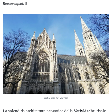
Rooseveltplatz
8
Votivkirche Vienna
La splendida architettura neogotica della
Votivkirche
, risale