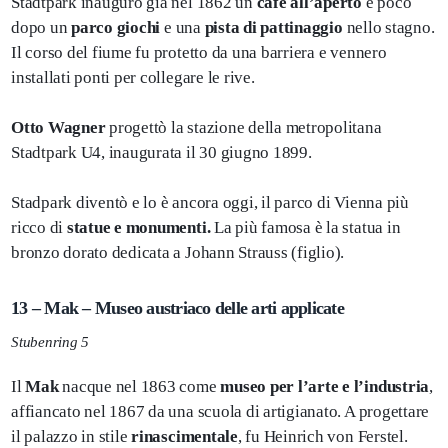
Stadtpark inaugurò già nel 1862 un
café all’aperto
e poco
dopo un
parco giochi
e una
pista di pattinaggio
nello stagno.
Il corso del fiume fu protetto da una barriera e vennero
installati ponti per collegare le rive.
Otto Wagner
progettò la stazione della metropolitana
Stadtpark U4, inaugurata il 30 giugno 1899.
Stadpark diventò e lo è ancora oggi, il parco di Vienna più
ricco di
statue e monumenti.
La più famosa è la statua in
bronzo dorato dedicata a Johann Strauss (figlio).
13 – Mak – Museo austriaco delle arti applicate
Stubenring 5
Il
Mak
nacque nel 1863 come
museo per l’arte e l’industria
,
affiancato nel 1867 da una scuola di artigianato. A progettare
il palazzo in stile
rinascimentale
, fu Heinrich von Ferstel.