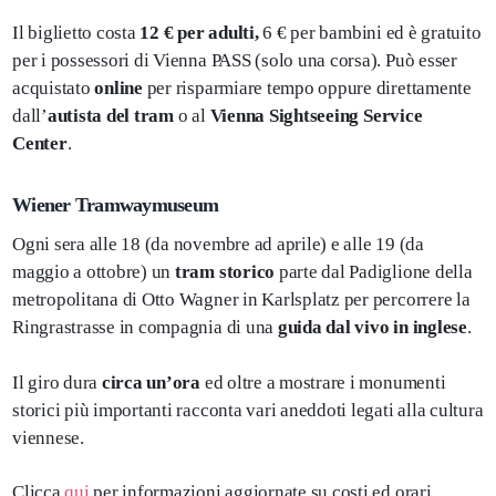
Il biglietto costa
12 € per adulti,
6 € per bambini ed è gratuito
per i possessori di Vienna PASS (solo una corsa). Può esser
acquistato
online
per risparmiare tempo oppure direttamente
dall’
autista del tram
o al
Vienna Sightseeing Service
Center
.
Wiener Tramwaymuseum
Ogni sera alle 18 (da novembre ad aprile) e alle 19 (da
maggio a ottobre) un
tram storico
parte dal Padiglione della
metropolitana di Otto Wagner in Karlsplatz per percorrere la
Ringrastrasse in compagnia di una
guida dal vivo in inglese
.
Il giro dura
circa un’ora
ed oltre a mostrare i monumenti
storici più importanti racconta vari aneddoti legati alla cultura
viennese.
Clicca
qui
per informazioni aggiornate su costi ed orari.