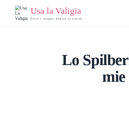
Salta
al
Usa la Valigia
contenuto
Oltre i luoghi, dentro le storie.
Lo Spilber
mie 