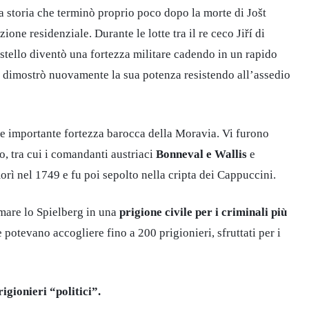
ua storia che terminò proprio poco dopo la morte di Jošt
one residenziale. Durante le lotte tra il re ceco Jiří di
stello diventò una fortezza militare cadendo in un rapido
he dimostrò nuovamente la sua potenza resistendo all’assedio
 e importante fortezza barocca della Moravia. Vi furono
o, tra cui i comandanti austriaci
Bonneval e Wallis
e
orì nel 1749 e fu poi sepolto nella cripta dei Cappuccini.
rmare lo Spielberg in una
prigione civile per i criminali più
e potevano accogliere fino a 200 prigionieri, sfruttati per i
rigionieri “politici”.