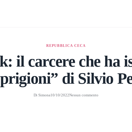
REPUBBLICA CECA
k: il carcere che ha i
prigioni” di Silvio Pe
Di
Simona
10/10/2022
Nessun commento