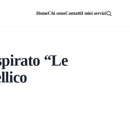
Home
Chi sono
Contatti
I miei servizi
spirato “Le
llico