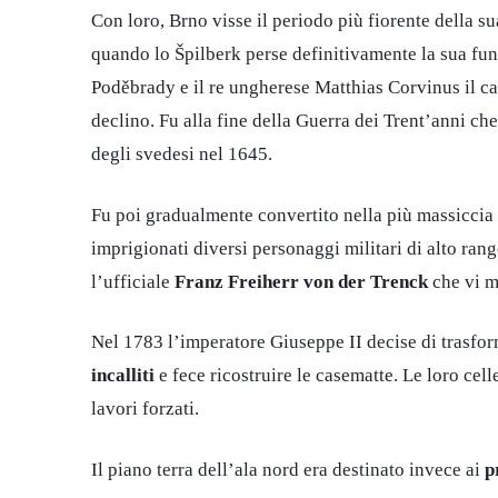
Con loro, Brno visse il periodo più fiorente della s
quando lo Špilberk perse definitivamente la sua funzi
Poděbrady e il re ungherese Matthias Corvinus il ca
declino. Fu alla fine della Guerra dei Trent’anni c
degli svedesi nel 1645.
Fu poi gradualmente convertito nella più massiccia
imprigionati diversi personaggi militari di alto rang
l’ufficiale
Franz Freiherr von der Trenck
che vi m
Nel 1783 l’imperatore Giuseppe II decise di trasfo
incalliti
e fece ricostruire le casematte. Le loro cell
lavori forzati.
Il piano terra dell’ala nord era destinato invece ai
p