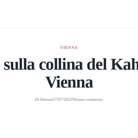
VIENNA
 sulla collina del Ka
Vienna
Di
Simona
17/07/2022
Nessun commento