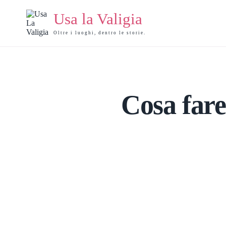
Salta
al
Usa la Valigia
contenuto
Oltre i luoghi, dentro le storie.
Cosa fare