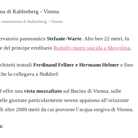
di trasmissione di Kahlenberg – Vienna
servatorio panoramico
Stefanie-Warte
. Alto ben 22 metri, fu
e del principe ereditario
Rodolfo morto suicida a Mayerling
.
hitetti teatrali
Ferdinand Fellner e Hermann Helmer
e fino
 che la collegava a Nußdorf.
ed offre una
vista mozzafiato
sul Bacino di Vienna, sulle
elle giornate particolarmente serene appaiono all’orizzonte
i oltre 2000 metri da cui proviene l’acqua sorgiva di Vienna.
o
: