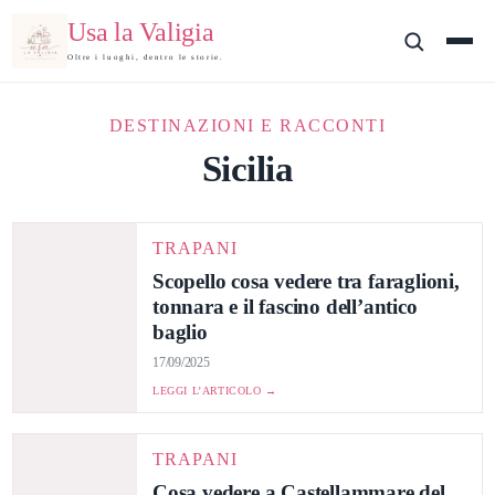
Usa la Valigia
Oltre i luoghi, dentro le storie.
DESTINAZIONI E RACCONTI
Sicilia
TRAPANI
Scopello cosa vedere tra faraglioni,
tonnara e il fascino dell’antico
baglio
17/09/2025
LEGGI L’ARTICOLO →
TRAPANI
Cosa vedere a Castellammare del