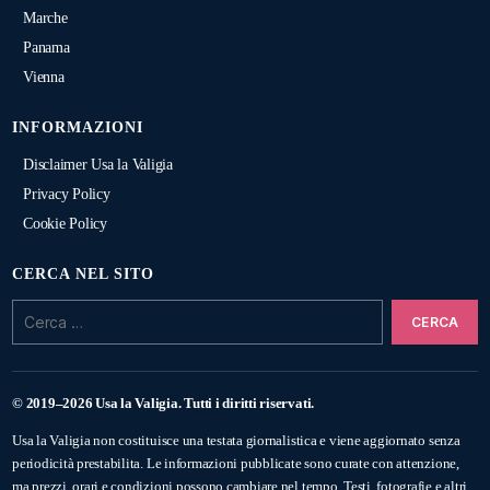
Marche
Panama
Vienna
INFORMAZIONI
Disclaimer Usa la Valigia
Privacy Policy
Cookie Policy
CERCA NEL SITO
Cerca:
© 2019–2026 Usa la Valigia. Tutti i diritti riservati.
Usa la Valigia non costituisce una testata giornalistica e viene aggiornato senza
periodicità prestabilita. Le informazioni pubblicate sono curate con attenzione,
ma prezzi, orari e condizioni possono cambiare nel tempo. Testi, fotografie e altri