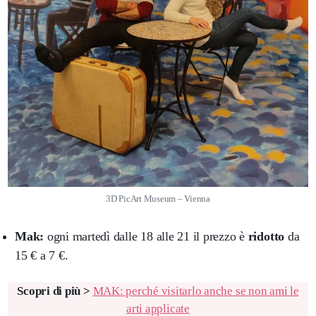
3D PicArt Museum – Vienna
Mak:
ogni martedì dalle 18 alle 21 il prezzo è
ridotto
da
15 € a 7 €.
Scopri di più >
MAK: perché visitarlo anche se non ami le
arti applicate